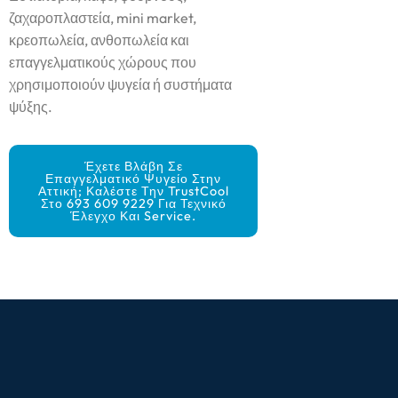
ζαχαροπλαστεία, mini market,
κρεοπωλεία, ανθοπωλεία και
επαγγελματικούς χώρους που
χρησιμοποιούν ψυγεία ή συστήματα
ψύξης.
Έχετε Βλάβη Σε
Επαγγελματικό Ψυγείο Στην
Αττική; Καλέστε Την TrustCool
Στο 693 609 9229 Για Τεχνικό
Έλεγχο Και Service.