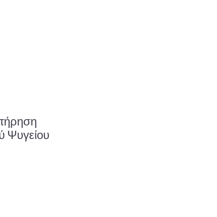
ντήρηση
ύ Ψυγείου