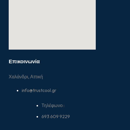
Επικοινωνία
Χαλάνδρι, Αττική
info@trustcool.gr
Τηλέφωνο :
693 609 9229