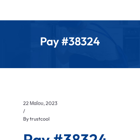
Pay #38324
22 Μαΐου, 2023
/
By
trustcool
Pay #38324