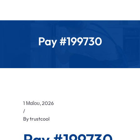
Pay #199730
1 Μαΐου, 2026
/
By
trustcool
Pay #199730