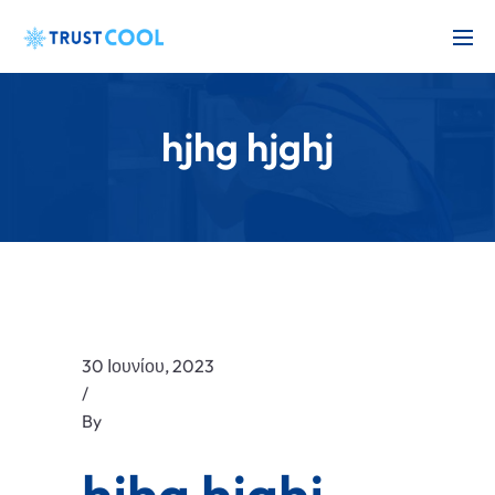
hjhg hjghj
30 Ιουνίου, 2023
/
By
hjhg hjghj